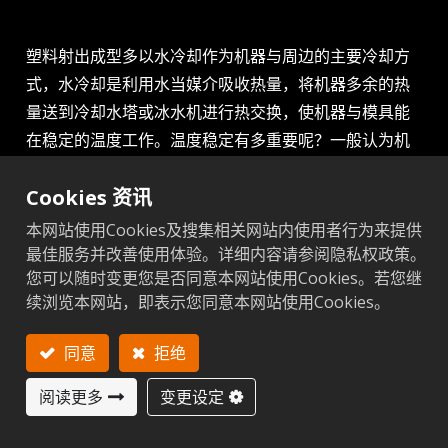
塑料射出成型多以水冷却作为机器与周边的主要冷却方
式，水冷却是利用水当媒介吸收热量，将机器多余的热
量送到冷却水塔或冰水机进行热交换，使机器与模具能
在稳定的温度工作。温度稳定有多重要呢？一般认为机
器没有出现过热异常就没问题，但实际上，事情并没那
Cookies 资讯
么简单，油压机器适合的工作温度大约40 ～ 50° C，温
度过高密封件容易劣化，动作会变较无力，温度过低会
本网站使用Cookies及搜集相关网站内使用者行为来提供
反应变慢。模具部分，模温过低，会降低熔体流动性，
最佳服务并改善使用体验。详细内容请参阅隐私权政策。
您可以随时变更您是否同意本网站使用Cookies。若您继
可能发生短射。
续浏览本网站，即表示您同意本网站使用Cookies。
模温过高，会使熔体发生热分解，制品收缩率增大，影
响尺寸精度。模温恒定，可减少成型收缩率的波动，制
同意
拒绝
品尺寸稳定，成型质量均匀。所以温度稳定对于良率也
是重要的因素，故水冷却系统需要定期保养与维护，才
阅读更多
变更设定
能维持成品良率不会降低。
一般冷却的方式除了水冷却，还有空气冷却，为什么空