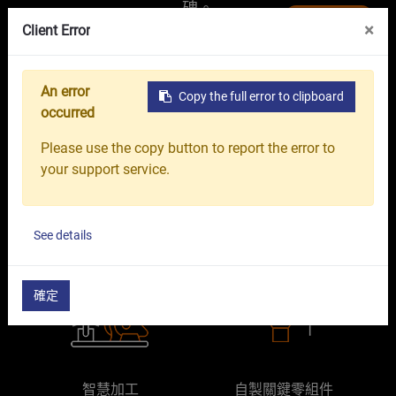
創新與優勢
碑。
職涯發展
聯絡我們
線上展覽館
×
Client Error
台中精機．精機造極
An error
Copy the full error to clipboard
occurred
Please use the copy button to report the error to
your support service.
客製化解決方案
精密鑄造
See details
確定
智慧加工
自製關鍵零組件